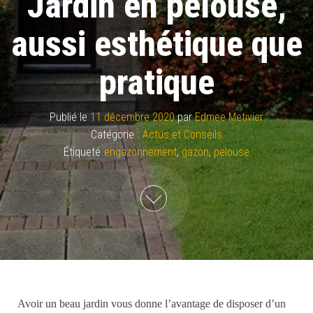
Jardin en pelouse,
aussi esthétique que
pratique
Publié le
11 décembre 2020
par
Edmee Metivier
Catégorie :
Actus et Conseils
Étiqueté
engazonnement
,
gazon
,
pelouse
A
voir un beau jardin vous donne l’avantage de disposer d’un