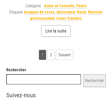
Catégorie :
Actus et Conseils
,
Fleurs
Étiqueté
bouquet de roses
,
décorateur floral
,
fleuriste
professionnel
,
roses fraîches
Lire la suite
Pagination des publications
1
2
Suivant
Rechercher
Rechercher
Suivez-nous