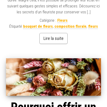
durée. Malgré cela, il est possible de prolonger leur éclat en
suivant quelques gestes simples et efficaces. Découvrez ici
les secrets d’un fleuriste pour conserver vos […]
Catégorie :
Fleurs
Étiqueté
bouquet de fleurs
,
composition florale
,
fleurs
Lire la suite
Pourquoi offrir un