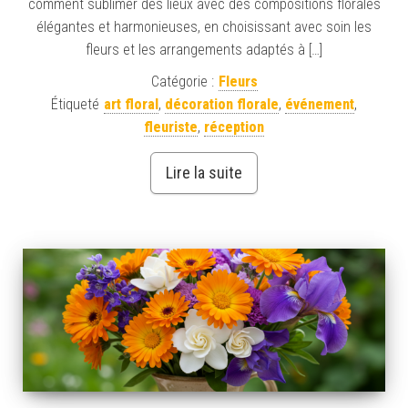
comment sublimer des lieux avec des compositions florales
élégantes et harmonieuses, en choisissant avec soin les
fleurs et les arrangements adaptés à […]
Catégorie :
Fleurs
Étiqueté
art floral
,
décoration florale
,
événement
,
fleuriste
,
réception
Lire la suite