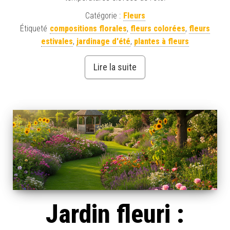
Catégorie :
Fleurs
Étiqueté
compositions florales
,
fleurs colorées
,
fleurs
estivales
,
jardinage d'été
,
plantes à fleurs
Lire la suite
Jardin fleuri :