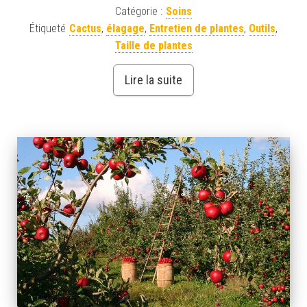
Catégorie :
Soins
Étiqueté
Cactus
,
élagage
,
Entretien de plantes
,
Outils
,
Taille de plantes
Lire la suite