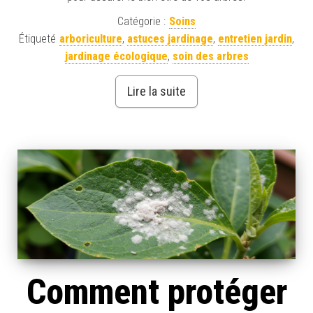
Catégorie :
Soins
Étiqueté
arboriculture
,
astuces jardinage
,
entretien jardin
,
jardinage écologique
,
soin des arbres
Lire la suite
Comment protéger