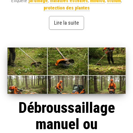
Étiqueté
jardinage
,
maladies estivales
,
mildiou
,
oïdium
,
protection des plantes
Lire la suite
Débroussaillage
manuel ou