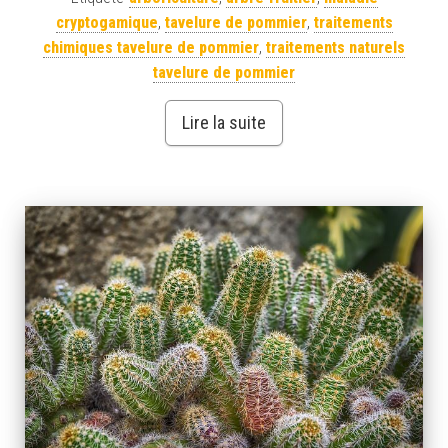
cryptogamique
,
tavelure de pommier
,
traitements
chimiques tavelure de pommier
,
traitements naturels
tavelure de pommier
Lire la suite