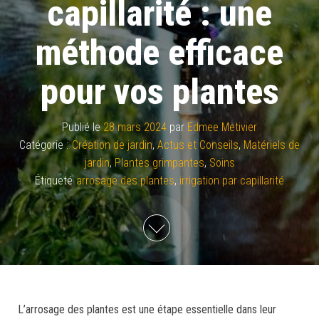
capillarité : une
méthode efficace
pour vos plantes
Publié le
28 mars 2024
par
Edmee Metivier
Catégorie :
Création de jardin
,
Actus et Conseils
,
Matériels de
jardin
,
Plantes grimpantes
,
Soins
Étiqueté
arrosage des plantes
,
irrigation par capillarité
L’arrosage des plantes est une étape essentielle dans leur