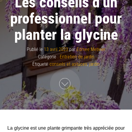
Les conseils d’un
professionnel pour
planter la glycine
Publié le
13 avril 2023
par
Edmee Metivier
Catégorie :
Entretien de jardin
Étiqueté
conseils et astuces
,
jardin
La glycine est une plante grimpante très appréciée pour