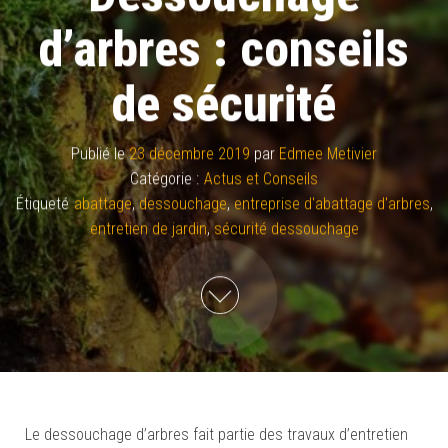
d’arbres : conseils
de sécurité
Publié le
23 décembre 2019
par
Edmee Metivier
Catégorie :
Actus et Conseils
Étiqueté
abattage
,
dessouchage
,
entreprise d'abattage d'arbres
,
entretien de jardin
,
sécurité dessouchage
Le dessouchage d’arbres fait partie des travaux d’entretien