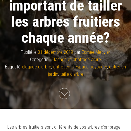
important de tailler
les arbres fruitiers
chaque année?
Publié le
31 décembre 2019
par
Edmee Metivier
Catégorie :
Élagage et abattage arbre
Étiqueté
élagage d'arbre
,
entretien d'espace paysager
,
entretien
jardin
,
taille d'arbre
Les arbres fruitiers sont différents de vos arbres d’ombrage