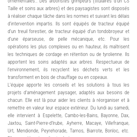
ornementales… Des arboristes grimpeurs (titulaires d’un CS
Taille et soins aux arbres) et des paysagistes sont disposés
à réaliser chaque tâche dans les normes et suivant les délais
d’intervention impartis. Ils sont équipés de tracteur équipé
d’un treuil forestier, de tracteur équipé d’un tondobroyeur et
d’une éparseuse, de pelle mécanique, etc. Pour les
opérations les plus complexes ou en hauteur, ils maîtrisent
les techniques de cordage en rétention ou de tyrolienne. Ils
apportent les soins adaptés aux arbres. Respectueux de
l’environnement, ils recyclent les déchets verts et les
transforment en bois de chauffage ou en copeaux.
L’équipe apporte les conseils et les solutions à tous les
projets d’aménagement paysager, adaptés aux besoins de
chacun. Elle est là pour aider les clients à réorganiser et à
remettre en valeur leur espace extérieur. Du lundi au samedi,
elle intervient à Espelette, Cambo-les-Bains, Bayonne, Dax,
Jaxtou, Saint-Pierre-d’Irube, Ayherre, Macaye, Villefranque,
Urt, Mendionde, Peyrehorade, Tarnos, Biarrote, Bonloc, etc.