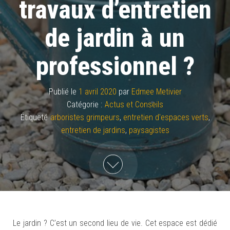
travaux d’entretien
de jardin à un
professionnel ?
Publié le
1 avril 2020
par
Edmee Metivier
Catégorie :
Actus et Conseils
Étiqueté
arboristes grimpeurs
,
entretien d'espaces verts
,
entretien de jardins
,
paysagistes
Le jardin ? C’est un second lieu de vie. Cet espace est dédié