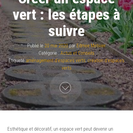
vert : les étapes à
suivre
Publié le
20 mai 2020
par
Edmee Metivier
Catégorie :
Actus et Conseils
Étiqueté
aménagement d'espaces verts
,
création d'espaces
verts
Esthétique et décoratif, un espace vert peut devenir un