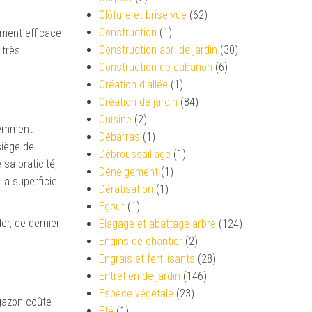
Clôture et brise-vue
(62)
Construction
(1)
ement efficace
Construction abri de jardin
(30)
 très
Construction de cabanon
(6)
Création d’allée
(1)
Création de jardin
(84)
Cuisine
(2)
demment
Débarras
(1)
siège de
Débroussaillage
(1)
sa praticité,
Déneigement
(1)
la superficie.
Dératisation
(1)
Égout
(1)
er, ce dernier
Élagage et abattage arbre
(124)
Engins de chantier
(2)
Engrais et fertilisants
(28)
Entretien de jardin
(146)
Espèce végétale
(23)
 gazon coûte
Eté
(1)