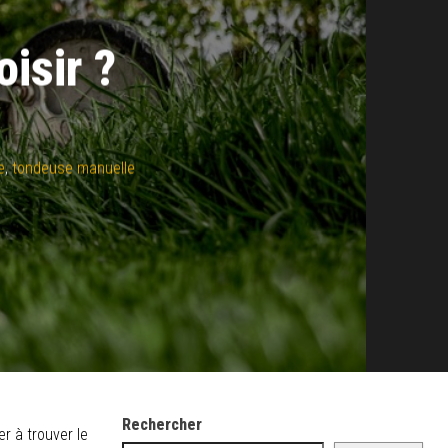
isir ?
e
,
tondeuse manuelle
Rechercher
r à trouver le