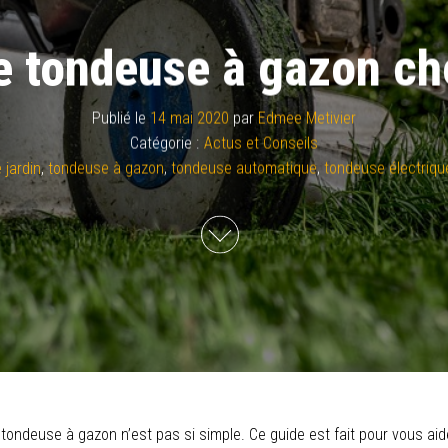
e tondeuse à gazon cho
Publié le
14 mai 2020
par
Edmee Metivier
Catégorie :
Actus et Conseils
 jardin
,
tondeuse à gazon
,
tondeuse automatique
,
tondeuse électriqu
ndeuse à gazon n’est pas si simple. Ce guide est fait pour vous aide