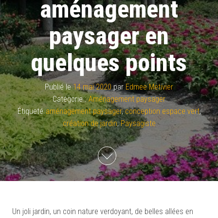
aménagement
paysager en
quelques points
Publié le
14 mai 2020
par
Edmee Metivier
Catégorie :
Aménagement paysager
Étiqueté
aménagement paysager
,
conception espace vert
,
création de jardin
,
Paysagiste
Un joli jardin, un coin nature verdoyant, de belles allées en