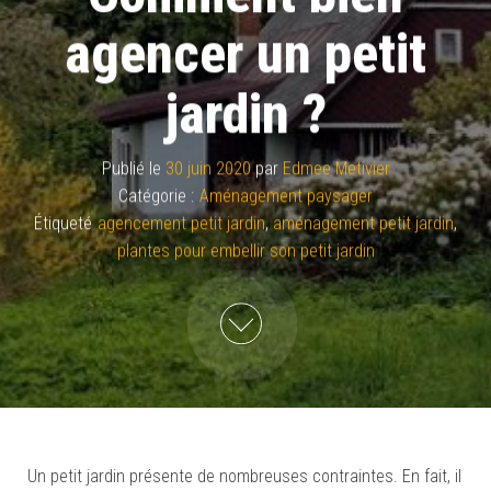
agencer un petit
jardin ?
Publié le
30 juin 2020
par
Edmee Metivier
Catégorie :
Aménagement paysager
Étiqueté
agencement petit jardin
,
aménagement petit jardin
,
plantes pour embellir son petit jardin
Un petit jardin présente de nombreuses contraintes. En fait, il