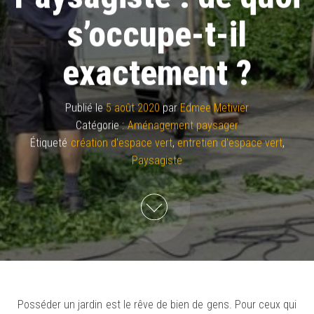
s’occupe-t-il
exactement ?
Publié le
5 août 2020
par
Edmee Metivier
Catégorie :
Aménagement paysager
Étiqueté
création d'espace vert
,
entretien d'espace vert
,
Paysagiste
Posséder un jardin est le rêve de bien de gens. Pour ceux qui