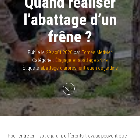
Quand réaliser
l’abattage d’un
frêne ?
Publié le
29 août 2020
par
Edmee Metivier
Catégorie :
Élagage et abattage arbre
Étiqueté
abattage d'arbres
,
entretien de jardins
Pour entretenir votre jardin, différents travaux peuvent être