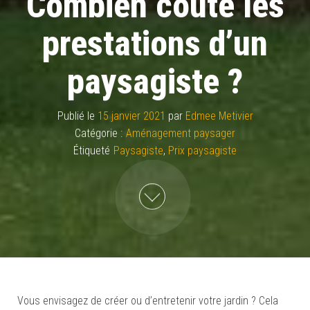
Combien coûte les
prestations d’un
paysagiste ?
Publié le
15 janvier 2021
par
Edmee Metivier
Catégorie :
Aménagement paysager
Étiqueté
Paysagiste
,
Prix paysagiste
Vous envisagez de créer ou d’entretenir votre jardin ? Cela