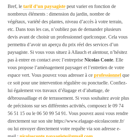
B
ref, le
tarif d’un paysagiste
peut varier en fonction de
nombreux
éléments :
dimension du jardin, nombre de
végétaux, variété des plantes,
niveau d’accès à votre terrain,
etc.
D
ans tous les cas, n’oubliez pas de demander plusieurs
devis avant de choisir un professionnel quelconque. Cela vous
permet
tra
d’avoir un aperçu
du prix
réel d
es services d’
u
n
paysagiste. S
i vous vous situez à Allauch et alentour, n’hésitez
pas à entrer en contact avec l’entreprise
Nicolas Conte
.
Elle
vous propose l’aménagement paysager
et l’entretien de votre
espace vert.
Vous pouvez vous adresser à ce
professionnel
que
ce soit pour une intervention régulière ou ponctuelle.
Confiez-
lui également vos travaux d’élagage et d’abattage, de
débroussaillage et de terrassement.
Si vous souhaitez avoir plus
de précisions sur ses différentes activités, composez le 09 74
56 51 15 ou le 06 50 99 54 91. Vous pouvez aussi vous rendre
directement sur son site https://www.elagage-nicolasconte.fr/
ou
lui envoyer directement votre requête via son adresse e-
mail :
nicolasconte.paysagiste@gmail.com
.