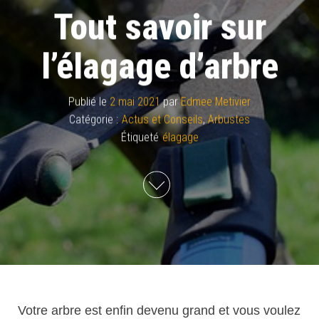
Tout savoir sur
l’élagage d’arbre
Publié le
2 mai 2021
par
Edmee Metivier
Catégorie :
Actus et Conseils
,
Arbustes
Étiqueté
élagage
Votre arbre est enfin devenu grand et vous voulez