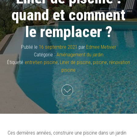
quand et comment
le remplacer ?
Publié le
16 septembre 2021
par
Edmee Metivier
Catégorie :
Aménagement du jardin
Étiqueté
entretien piscine
,
Liner de piscine
,
piscine
,
rénovation
piscine
Ces dernières années, construire une piscine dans un jardin