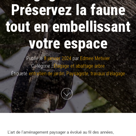
Préservez la faune
tout en embellissant
votre espace
Publié le
8 janvier 2024
par
Edmee Metivier
Catégorie :
Élagage et abattage arbre
Étiqueté
entretien de jardin
,
Paysagiste
,
travaux d'élagage
L’art de l’aménagement paysager a évolué au fil des années,