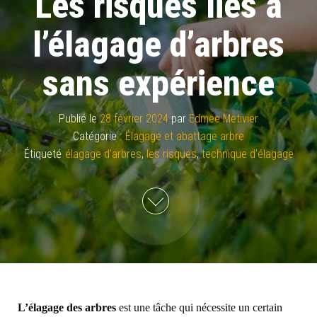
Les risques liés à
l’élagage d’arbres
sans expérience
Publié le
28 février 2024
par
Edmee Metivier
Catégorie :
Élagage et abattage arbre
Étiqueté
élagage d'arbres
,
les risques
,
technique d'élagage
L’élagage des arbres
est une tâche qui nécessite un certain