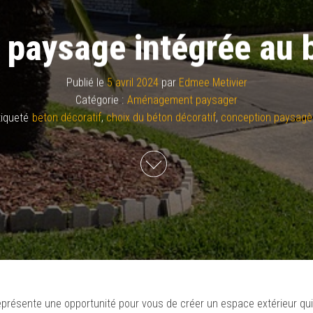
 paysage intégrée au b
Publié le
5 avril 2024
par
Edmee Metivier
Catégorie :
Aménagement paysager
tiqueté
beton décoratif
,
choix du béton décoratif
,
conception paysagè
eprésente une opportunité pour vous de créer un espace extérieur qui 