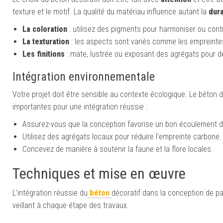
texture et le motif. La qualité du matériau influence autant la
dura
La c
oloration
: utilisez des pigments pour harmoniser ou cont
La t
exturation
: les aspects sont variés comme les empreintes
Les f
initions
: mate, lustrée ou exposant des agrégats pour des
Intégration environnementale
Votre projet doit être sensible au contexte écologique. Le béton d
importantes pour une intégration réussie :
Assurez-vous que la conception favorise un bon écoulement de
Utilisez des agrégats locaux pour réduire l’empreinte carbone.
Concevez de manière à soutenir la faune et la flore locales.
Techniques et mise en œuvre
L’intégration réussie du
béton
décoratif dans la conception de p
veillant à chaque étape des travaux.