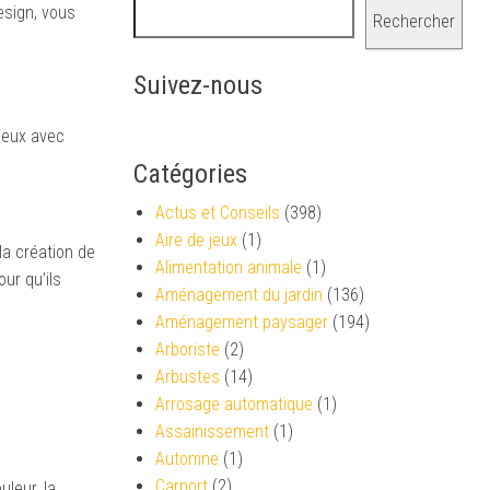
esign, vous
Rechercher
Suivez-nous
ieux avec
Catégories
Actus et Conseils
(398)
Aire de jeux
(1)
 la création de
Alimentation animale
(1)
ur qu’ils
Aménagement du jardin
(136)
Aménagement paysager
(194)
Arboriste
(2)
Arbustes
(14)
Arrosage automatique
(1)
Assainissement
(1)
Automne
(1)
Carport
(2)
leur, la