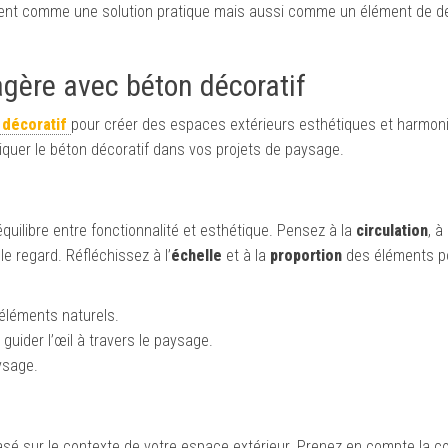
ement comme une solution pratique mais aussi comme un élément de d
gère avec béton décoratif
 décoratif
pour créer des espaces extérieurs esthétiques et harmon
iquer le béton décoratif dans vos projets de paysage.
quilibre entre fonctionnalité et esthétique. Pensez à la
circulation
, à
 le regard. Réfléchissez à l’
échelle
et à la
proportion
des éléments po
éléments naturels.
guider l’œil à travers le paysage.
aysage.
asé sur le contexte de votre espace extérieur. Prenez en compte la cou