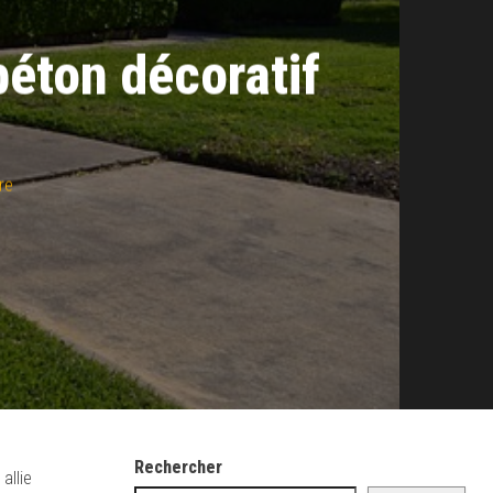
éton décoratif
re
Rechercher
allie