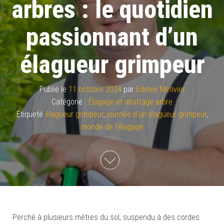
arbres : le quotidien
passionnant d’un
élagueur grimpeur
Publié le
11 octobre 2024
par
Edmee Metivier
Catégorie :
Élagage et abattage arbre
Étiqueté
élagueur grimpeur
,
journée d’un élagueur grimpeur
,
monde de l’élagage
Perché à plusieurs mètres du sol, suspendu à des cordes