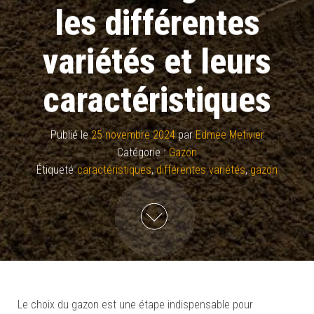
les différentes
variétés et leurs
caractéristiques
Publié le
25 novembre 2024
par
Edmee Metivier
Catégorie :
Gazon
Étiqueté
caractéristiques
,
différentes variétés
,
gazon
Le choix du gazon est une étape indispensable pour