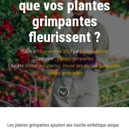
que vos plantes
grimpantes
fleurissent ?
Publié le
29 novembre 2024
par
Edmee Metivier
Catégorie :
Plantes grimpantes
Étiqueté
choisir des plantes
,
choisir des plantes grimpantes
,
plantes grimpantes
Les plantes grimpantes ajoutent une touche esthétique unique