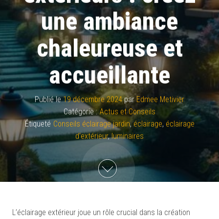
une ambiance
chaleureuse et
accueillante
Publié le
19 décembre 2024
par
Edmee Metivier
Catégorie :
Actus et Conseils
Étiqueté
Conseils éclairage jardin
,
éclairage
,
éclairage
d'extérieur
,
luminaires
L’éclairage extérieur joue un rôle crucial dans la création