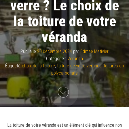
verre ? Le choix de
la toiture de votre
véranda
Publié le
20 décembre 2024
par
Edmee Metivier
Catégorie :
Véranda
Étiqueté
choix de la toiture
,
toiture de votre véranda
,
toitures en
polycarbonate
La toiture de votre véranda est un élément clé qui influence non