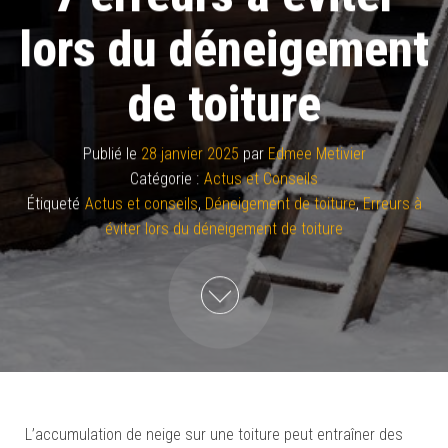
lors du déneigement
de toiture
Publié le
28 janvier 2025
par
Edmee Metivier
Catégorie :
Actus et Conseils
Étiqueté
Actus et conseils
,
Déneigement de toiture
,
Erreurs à
éviter lors du déneigement de toiture
L’accumulation de neige sur une toiture peut entraîner des