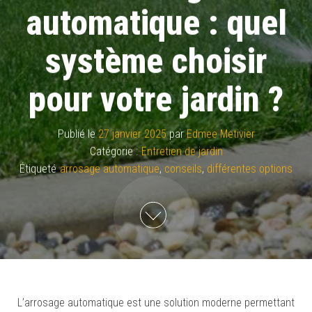
automatique : quel
système choisir
pour votre jardin ?
Publié le
27 janvier 2025
par
Edmee Metivier
Catégorie :
Entretien de jardin
Étiqueté
arrosage automatique
,
conseils
,
différentes options
L’arrosage automatique est une solution moderne permettant