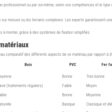
un professionnel ou par soi-même, selon vos compétences et le type 
 sur mesure ou les terrains complexes. Les experts garantissent un
s à monter, grâce à des systèmes de fixation simplifiés.
 matériaux
bleau comparatif des différents aspects de ce matériau par rapport à d
Bois
PVC
Fer f
oyenne
Bonne
Très bonne
levé (traitements réguliers)
Faible
Moyen
aible
Bonne
Moyenne
aturelle
Basique
Classique et él