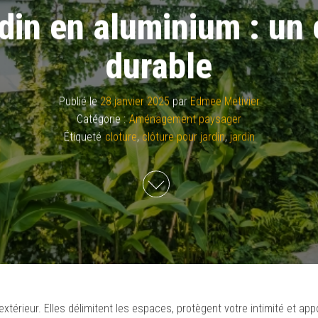
rdin en aluminium : un 
durable
Publié le
28 janvier 2025
par
Edmee Metivier
Catégorie :
Aménagement paysager
Étiqueté
cloture
,
clôture pour jardin
,
jardin
xtérieur. Elles délimitent les espaces, protègent votre intimité et ap