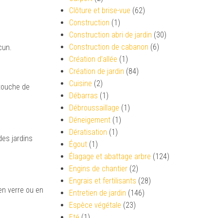
Clôture et brise-vue
(62)
Construction
(1)
Construction abri de jardin
(30)
Construction de cabanon
(6)
cun.
Création d’allée
(1)
Création de jardin
(84)
Cuisine
(2)
 touche de
Débarras
(1)
Débroussaillage
(1)
Déneigement
(1)
Dératisation
(1)
des jardins
Égout
(1)
Élagage et abattage arbre
(124)
Engins de chantier
(2)
Engrais et fertilisants
(28)
en verre ou en
Entretien de jardin
(146)
Espèce végétale
(23)
Eté
(1)