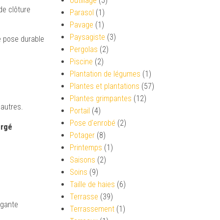
Outillage
(5)
de clôture
Parasol
(1)
Pavage
(1)
Paysagiste
(3)
e pose durable
Pergolas
(2)
Piscine
(2)
Plantation de légumes
(1)
Plantes et plantations
(57)
Plantes grimpantes
(12)
’autres.
Portail
(4)
Pose d'enrobé
(2)
orgé
Potager
(8)
Printemps
(1)
Saisons
(2)
Soins
(9)
Taille de haies
(6)
Terrasse
(39)
égante
Terrassement
(1)