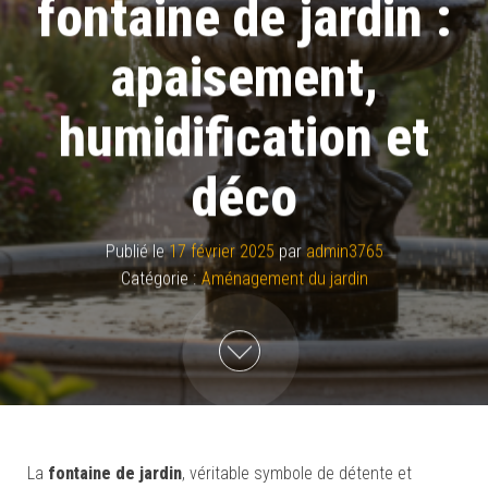
fontaine de jardin :
apaisement,
humidification et
déco
Publié le
17 février 2025
par
admin3765
Catégorie :
Aménagement du jardin
La
fontaine de jardin
, véritable symbole de détente et