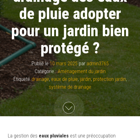
de pluie adopter
pour un jardin bien
protégé ?
Publié le
10 mars 2025
par
admin3765
Catégorie :
Aménagement du jardin
Étiqueté
drainage
,
eaux de pluie
,
jardin
,
protection jardin
,
système de drainage
La gestion des
eaux pluviales
est une préoccupation