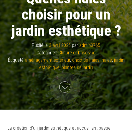
choisir pour un
jardin esthétique ?
Publié le
3 avril 2025
par
admin3765
Catégorie :
Clôture et brise-vue
Étiqueté
aménagement extérieur
,
choix de haies
,
haies
,
jardin
esthétique
,
plantes de jardin
La création d’un jardin esthétique et accueillant passe