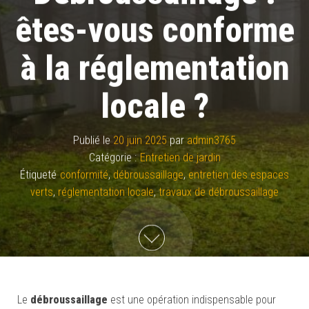
êtes-vous conforme
à la réglementation
locale ?
Publié le
20 juin 2025
par
admin3765
Catégorie :
Entretien de jardin
Étiqueté
conformité
,
débroussaillage
,
entretien des espaces
verts
,
réglementation locale
,
travaux de débroussaillage
Le
débroussaillage
est une opération indispensable pour