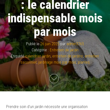
: le calendrier
indispensable mois
par mois
Publié le
26 juin 2025
par
admin3765
Catégorie :
Entretien de jardin
Étiqueté
calendrier jardin
,
entretien de jardins
,
entretien
saisonnier
,
jardinage mois par mois
,
plantes
Prendre soin d’un jardin nécessite une organisation