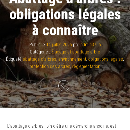
obligations légales
à connaître
Publié le
14 juillet 2025
par
admin3765
Catégorie :
Élagage et abattage arbre
Étiqueté
abattage d'arbres
,
environnement
,
obligations légales
,
protection des arbres
,
règlementation
L’abattage d’arbres, loin d’être une démarche anodine, est