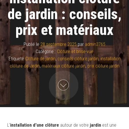
de jardin : conseils,
prix et matériaux
Publié le
28 septembre 2025
par
admin3765
Catégorie :
Clôture et brise-vue
Étiqueté
Clôture de jardin
,
conseils clôture jardin
,
installation
clôture de jardin
,
matériaux clôture jardin
,
prix clôture jardin
L’
installation d’une clôture
autour de votre
jardin
est une