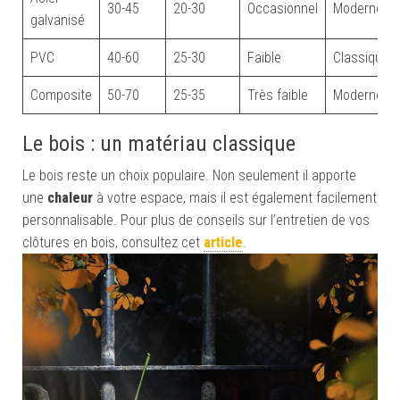
30-45
20-30
Occasionnel
Moderne
galvanisé
PVC
40-60
25-30
Faible
Classique
Composite
50-70
25-35
Très faible
Moderne
Le bois : un matériau classique
Le bois reste un choix populaire. Non seulement il apporte
une
chaleur
à votre espace, mais il est également facilement
personnalisable. Pour plus de conseils sur l’entretien de vos
clôtures en bois, consultez cet
article
.