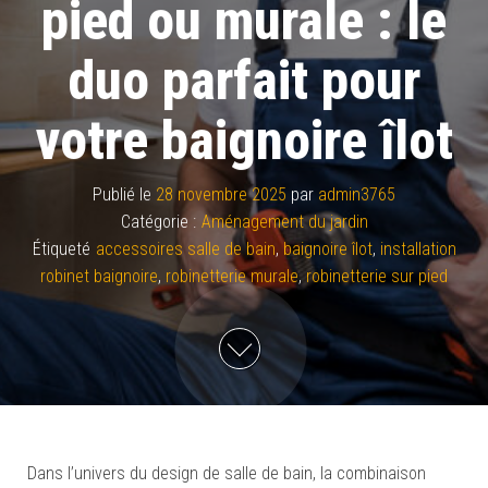
pied ou murale : le
duo parfait pour
votre baignoire îlot
Publié le
28 novembre 2025
par
admin3765
Catégorie :
Aménagement du jardin
Étiqueté
accessoires salle de bain
,
baignoire îlot
,
installation
robinet baignoire
,
robinetterie murale
,
robinetterie sur pied
Dans l’univers du design de salle de bain, la combinaison