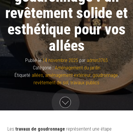
revêtement solide et
esthétique pour vos
allées
Publié le
14 novembre 2025
par
admin3765
Catégorie :
Aménagement du jardin
Étiqueté
allées
,
aménagement extérieur
,
goudronnage
,
revêtement de sol
,
travaux publics
Les
travaux de goudronnage
représentent une étape