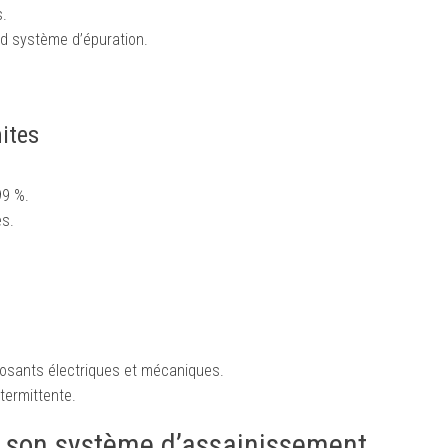
s.
d système d’épuration.
mites
99 %.
es.
posants électriques et mécaniques.
termittente.
ir son système d’assainissement