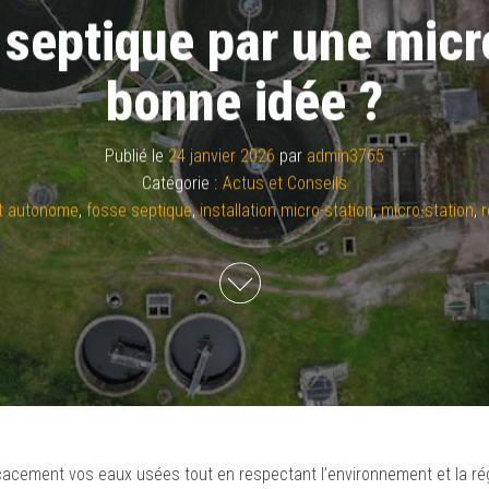
septique par une micro
bonne idée ?
Publié le
24 janvier 2026
par
admin3765
Catégorie :
Actus et Conseils
t autonome
,
fosse septique
,
installation micro-station
,
micro-station
,
r
ficacement vos eaux usées tout en respectant l’environnement et la r