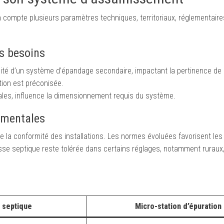
n compte plusieurs paramètres techniques, territoriaux, réglementaire
es besoins
bilité d’un système d’épandage secondaire, impactant la pertinence de 
ation est préconisée.
ales, influence la dimensionnement requis du système.
ementales
le la conformité des installations. Les normes évoluées favorisent le
fosse septique reste tolérée dans certains réglages, notamment ruraux
 septique
Micro-station d’épuration