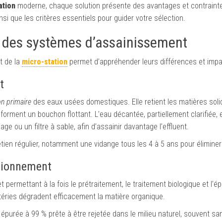
ation
moderne, chaque solution présente des avantages et contraint
nsi que les critères essentiels pour guider votre sélection.
s des systèmes d’assainissement
t de la
micro-station
permet d’appréhender leurs différences et impa
t
on primaire
des eaux usées domestiques. Elle retient les matières soli
orment un bouchon flottant. L’eau décantée, partiellement clarifiée, 
 ou un filtre à sable, afin d’assainir davantage l’effluent.
retien régulier, notamment une vidange tous les 4 à 5 ans pour élimine
ctionnement
rmettant à la fois le prétraitement, le traitement biologique et l’épu
téries dégradent efficacement la matière organique.
 épurée à 99 % prête à être rejetée dans le milieu naturel, souvent s