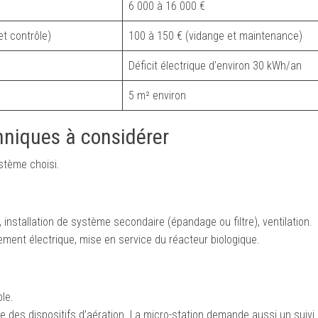
6 000 à 16 000 €
et contrôle)
100 à 150 € (vidange et maintenance)
Déficit électrique d’environ 30 kWh/an
5 m² environ
chniques à considérer
système choisi.
installation de système secondaire (épandage ou filtre), ventilation.
ment électrique, mise en service du réacteur biologique.
le.
e des dispositifs d’aération. La micro-station demande aussi un suiv