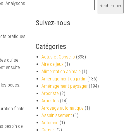
es. Analysons
Rechercher
Suivez-nous
cts pratiques.
Catégories
Actus et Conseils
(398)
des qui se
Aire de jeux
(1)
est ensuite
Alimentation animale
(1)
Aménagement du jardin
(136)
r les boues.
Aménagement paysager
(194)
Arboriste
(2)
Arbustes
(14)
Arrosage automatique
(1)
ration finale
Assainissement
(1)
Automne
(1)
ans besoin de
Carport
(2)