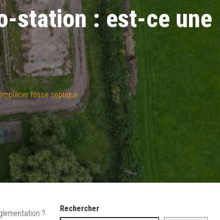
-station : est-ce une
emplacer fosse septique
Rechercher
églementation ?