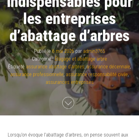
indispensables pour
les entreprises
d’abattage d’arbres
Publié le
6 mai 2026
par
admin3765
Catégorie :
Élagage et abattage arbre
Étiqueté
assurance abattage d'arbres
,
assurance décennale
,
assurance professionnelle
,
assurance responsabilité civile
,
assurances entreprises
Lorsqu’on évoque l’abattage d’arbres, on pense souvent aux