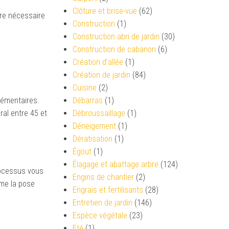
Clôture et brise-vue
(62)
tre nécessaire
Construction
(1)
Construction abri de jardin
(30)
Construction de cabanon
(6)
Création d’allée
(1)
Création de jardin
(84)
Cuisine
(2)
lémentaires.
Débarras
(1)
ral entre 45 et
Débroussaillage
(1)
Déneigement
(1)
Dératisation
(1)
Égout
(1)
Élagage et abattage arbre
(124)
rocessus vous
Engins de chantier
(2)
mme la pose
Engrais et fertilisants
(28)
Entretien de jardin
(146)
Espèce végétale
(23)
Eté
(1)