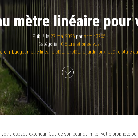
u mètre linéaire pour 
Publié le
27 mai 2026
par
admin3765
Catégorie :
Clôture et brise-vue
ardin
,
budget mètre linéaire clôture
,
clôture jardin prix
,
coût clôture a
 votre espace extérieur. Que ce soit pour délimiter votre propriété ou