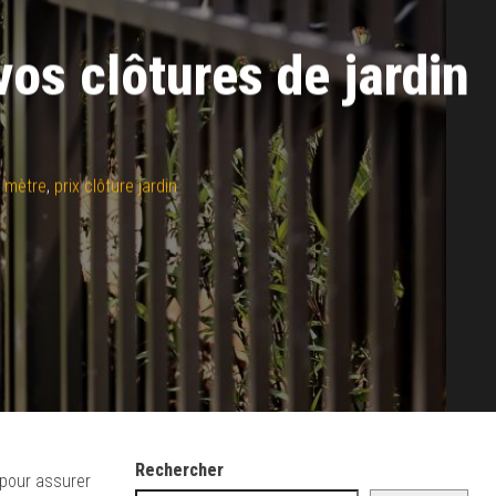
vos clôtures de jardin
u mètre
,
prix clôture jardin
Rechercher
 pour assurer