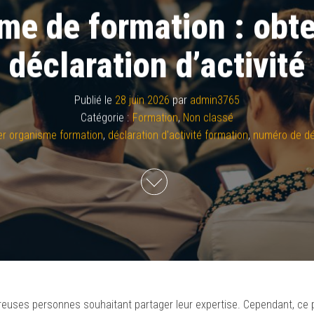
me de formation : obt
déclaration d’activité
Publié le
28 juin 2026
par
admin3765
Catégorie :
Formation
,
Non classé
er organisme formation
,
déclaration d'activité formation
,
numéro de déc
breuses personnes souhaitant partager leur expertise. Cependant, ce