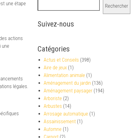
st une étape
Rechercher
Suivez-nous
 des actions
i une
Catégories
Actus et Conseils
(398)
Aire de jeux
(1)
Alimentation animale
(1)
financements
Aménagement du jardin
(136)
ations légales.
Aménagement paysager
(194)
Arboriste
(2)
Arbustes
(14)
pécifiques
Arrosage automatique
(1)
Assainissement
(1)
Automne
(1)
Carport
(2)