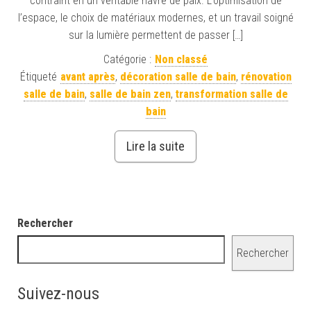
contraint en un véritable havre de paix. L’optimisation de
l’espace, le choix de matériaux modernes, et un travail soigné
sur la lumière permettent de passer […]
Catégorie :
Non classé
Étiqueté
avant après
,
décoration salle de bain
,
rénovation
salle de bain
,
salle de bain zen
,
transformation salle de
bain
Lire la suite
Rechercher
Rechercher
Suivez-nous