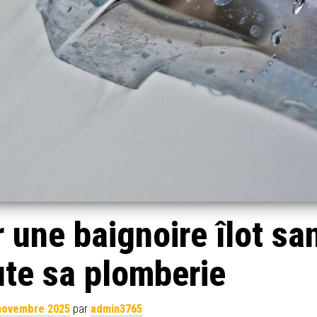
 une baignoire îlot sa
ute sa plomberie
novembre 2025
par
admin3765