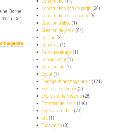
Construction
(1)
Construction abri de jardin
(30)
reine. Bonne
Construction de cabanon
(6)
s d’eau. Cet
Création d’allée
(1)
Création de jardin
(84)
Cuisine
(2)
er baignoire
Débarras
(1)
Débroussaillage
(1)
Déneigement
(1)
Dératisation
(1)
Égout
(1)
Élagage et abattage arbre
(124)
Engins de chantier
(2)
Engrais et fertilisants
(28)
Entretien de jardin
(146)
Espèce végétale
(23)
Eté
(1)
Excavation
(3)