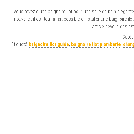
Vous rêvez d’une baignoire îlot pour une salle de bain élégant
nouvelle : il est tout à fait possible d’installer une baignoire
article dévoile des a
Catégo
Étiqueté
baignoire îlot guide
,
baignoire îlot plomberie
,
chang