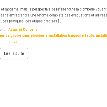
e et moderne, mais la perspective de refaire toute la plomberie vous f
 îlot sans entreprendre une refonte complète des évacuations et arrivée
stuces pratiques, des étapes précises […]
rie :
Actus et Conseils
er baignoire sans plomberie
,
installation baignoire facile
,
install
îlot
Lire la suite