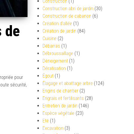
Construction
(1)
Construction abri de jardin
(30)
Construction de cabanon
(6)
Création d’allée
(1)
s de
Création de jardin
(84)
Cuisine
(2)
Débarras
(1)
Débroussaillage
(1)
Déneigement
(1)
Dératisation
(1)
Égout
(1)
ropriée pour
Élagage et abattage arbre
(124)
oute sécurité,
Engins de chantier
(2)
Engrais et fertilisants
(28)
Entretien de jardin
(146)
Espèce végétale
(23)
Eté
(1)
Excavation
(3)