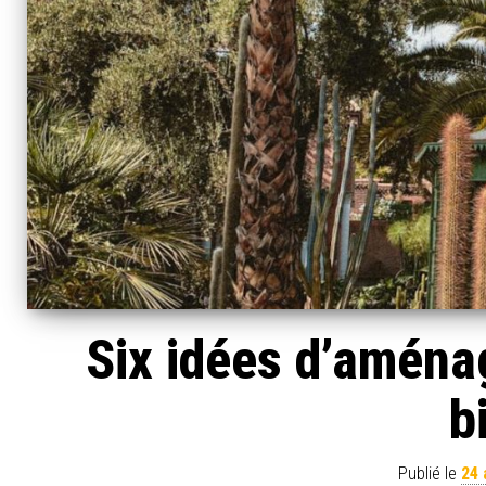
Six idées d’aména
b
Publié le
24 