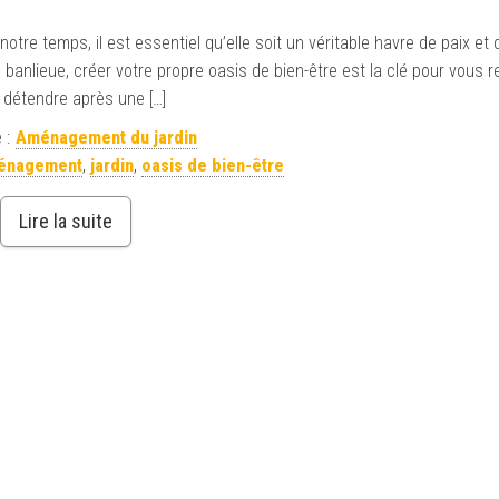
re temps, il est essentiel qu’elle soit un véritable havre de paix et de
anlieue, créer votre propre oasis de bien-être est la clé pour vous r
 détendre après une […]
 :
Aménagement du jardin
ménagement
,
jardin
,
oasis de bien-être
Lire la suite