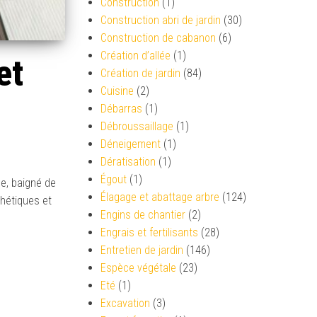
Construction
(1)
Construction abri de jardin
(30)
Construction de cabanon
(6)
Création d’allée
(1)
et
Création de jardin
(84)
Cuisine
(2)
Débarras
(1)
Débroussaillage
(1)
Déneigement
(1)
Dératisation
(1)
Égout
(1)
ce, baigné de
Élagage et abattage arbre
(124)
thétiques et
Engins de chantier
(2)
Engrais et fertilisants
(28)
Entretien de jardin
(146)
Espèce végétale
(23)
Eté
(1)
Excavation
(3)