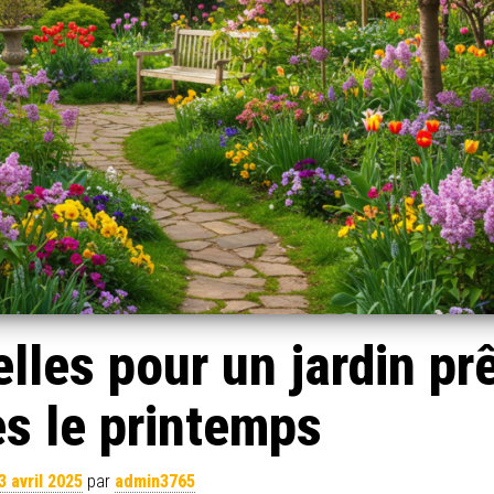
lles pour un jardin prê
dès le printemps
3 avril 2025
par
admin3765