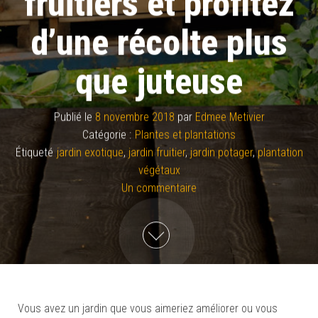
fruitiers et profitez
d’une récolte plus
que juteuse
Publié le
8 novembre 2018
par
Edmee Metivier
Catégorie :
Plantes et plantations
Étiqueté
jardin exotique
,
jardin fruitier
,
jardin potager
,
plantation
végétaux
Un commentaire
Vous avez un jardin que vous aimeriez améliorer ou vous