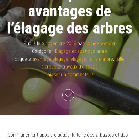
avantages de
l’élagage des arbres
Publié le
6 novembre 2018
par
Edmee Metivier
Catégorie :
Élagage et abattage arbre
Étiqueté
avantage élagage
,
élagage
,
taille d'arbre
,
taille
d'arbuste
,
travaux d'élagage
Laisser un commentaire
Communément appelé élagage, la taille des arbustes et des