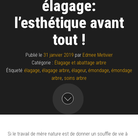
élagage:
l’esthétique avant
tout !
Publié le
31 janvier 2019
par
Edmee Metivier
Catégorie :
Élagage et abattage arbre
Étiqueté
élagage
,
élagage arbre
,
élageur
,
émondage
,
émondage
arbre
,
soins arbre
Si le travail de mère nature est de donner un souffle de vie à